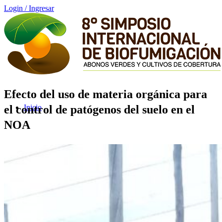
Login / Ingresar
Efecto del uso de materia orgánica para
el control de patógenos del suelo en el
Inicio
NOA
Programa GMT -3
Login