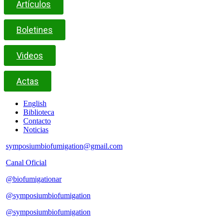
Artículos
Boletines
Videos
Actas
English
Biblioteca
Contacto
Noticias
symposiumbiofumigation@gmail.com
Canal Oficial
@biofumigationar
@symposiumbiofumigation
@symposiumbiofumigation